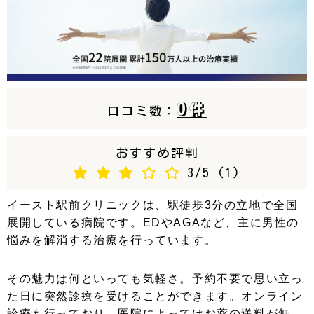
カテゴリー
AGA（男性型脱毛
AGA病院
症）
0件
口コミ数：
お知らせ
病院を探す
おすすめ評判
3/5
(1)
北海道
青森
岩手
秋田
イースト駅前クリニックは、駅徒歩3分の立地で全国
宮城
山形
福島
東京
展開している病院です。EDやAGAなど、主に男性の
神奈川
埼玉
千葉
茨城
悩みを解消する治療を行っています。
群馬
栃木
愛知
静岡
その魅力は何といっても気軽さ。予約不要で思い立っ
山梨
長野
岐阜
三重
た日に突然診療を受けることができます。オンライン
富山
石川
福井
大阪
診療も行っており、医院によってはお薬の送料が無