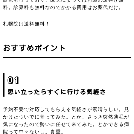
料。診察料も無料なのでかかる費用はお薬代だけ。
京都
兵庫
滋賀
奈良
和歌山
広島
岡山
鳥取
札幌院は送料無料！
島根
山口
愛媛
香川
徳島
高知
福岡
長崎
おすすめポイント
宮崎
鹿児島
大分
熊本
沖縄
01
思い立ったらすぐに行ける気軽さ
予約不要で対応してもらえる気軽さが素晴らしい。見
かけたついでに寄ってみた。とか、さっき突然薄毛が
気になったので勢いに任せて来てみた。とかできる病
院って中々ないし。貴重。