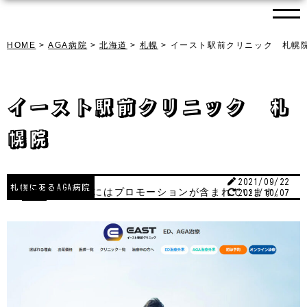
HOME
AGA病院
北海道
札幌
イースト駅前クリニック 札幌
イースト駅前クリニック 札
最新記事
幌院
AGA治療は対面診療と
オンライン診療どっち
を選べばいいの？対面
診療を選んだ3つの理由
2021/09/22
札幌にあるAGA病院
PR
本サイトにはプロモーションが含まれています。
2021/10/07
2021/11/08
2023/09/30
コロナ禍のAGA治療。
注意すべきポイント
は？
2021/11/10
2022/05/20
対面もオンラインもし
っかり対応してくれ
る、おすすめAGA病院
2021/11/05
2022/05/20