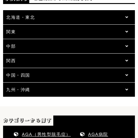
京都
兵庫
滋賀
奈良
北海道・東北
和歌山
広島
岡山
鳥取
関東
島根
山口
愛媛
香川
徳島
高知
福岡
長崎
中部
宮崎
鹿児島
大分
熊本
関西
沖縄
中国・四国
九州・沖縄
カテゴリーから探す
AGA（男性型脱毛症）
AGA病院