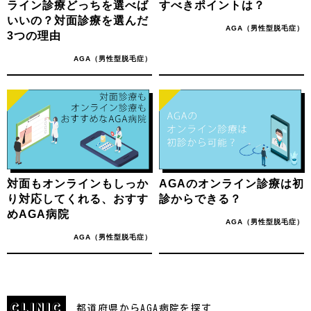
ライン診療どっちを選べば
すべきポイントは？
いいの？対面診療を選んだ
カテゴリー
AGA（男性型脱毛症）
3つの理由
AGA（男性型脱毛
AGA病院
AGA（男性型脱毛症）
症）
お知らせ
病院を探す
北海道
青森
岩手
秋田
対面もオンラインもしっか
AGAのオンライン診療は初
り対応してくれる、おすす
診からできる？
宮城
山形
福島
東京
めAGA病院
AGA（男性型脱毛症）
神奈川
埼玉
千葉
茨城
AGA（男性型脱毛症）
群馬
栃木
愛知
静岡
山梨
長野
岐阜
三重
CLINIC
富山
石川
福井
大阪
都道府県からAGA病院を探す