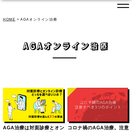
HOME
AGAオンライン治療
AGAオンライン治療
最新記事
AGA治療は対面診療と
オンライン診療どっち
を選べばいいの？対面
診療を選んだ3つの理由
2021/11/08
2023/09/30
コロナ禍のAGA治療。
注意すべきポイント
は？
2021/11/10
2022/05/20
対面もオンラインもし
っかり対応してくれ
る、おすすめAGA病院
AGA治療は対面診療とオン
コロナ禍のAGA治療。注意
2021/11/05
2022/05/20